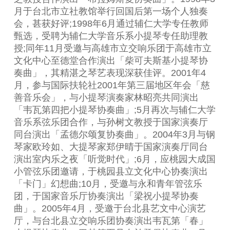
月于台北市立社教馆举行回国后第一场个人独奏
会，甚获好评;1998年6月通过辅仁大学专任教师
甄选，受聘为辅仁大学音乐系小提琴专任助理教
授;同年11月受邀与高雄市立交响乐团于高雄市立
文化中心至德堂合作演出「柴可夫斯基小提琴协
奏曲」，其精湛之琴艺表现深获佳评。2001年4
月，参与国际扶轮社2001年第三届地区年会「慈
善音乐会」，与小提琴演奏家林昭亮共同演出
「韦瓦第四把小提琴协奏曲」;5月再次与辅仁大学
音乐系弦乐团合作，与孙树文教授于国家演奏厅
同台演出「孟德尔颂复协奏曲」。2004年3月与钢
琴家欧玲如、大提琴家郑伊晴于国家演奏厅同台
演出室内乐之夜「听觉时代」;6月，应桃园大成国
小管弦乐团邀请，于桃园县立文化中心协奏演出
「卡门」幻想曲;10月，受邀与永和青年管弦乐
团，于国家音乐厅协奏演出「梁祝小提琴协奏
曲」。2005年4月，受邀于台北县艺文中心演艺
厅，与台北县立交响乐团协奏演出韦瓦第「春」