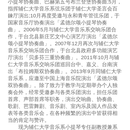
小提琴协奏曲、巴赫第五号布兰登堡协奏曲;5月，
指挥辅仁大学音乐系弦乐团于辅仁大学圣言会百
鍊厅演出;10月再度受邀与永和青年管弦乐团，于
国家音乐厅协奏演出「孟德尔颂小提琴协奏
曲」。2006年5月与辅仁大学音乐系交响乐团合
作，于台北县新庄艺文中心演艺厅演出「孟德尔
颂小提琴协奏曲」。2007年12月再次与辅仁大学
音乐系交响乐团合作，于台北县政府多功能演艺
厅演出「贝多芬三重协奏曲」。2011年10月与辅
仁大学音乐系交响乐团巡回台中、嘉义、台南演
出「布拉姆斯双协奏曲」。2013年9月同辅仁大学
音乐系，应邀至中国上海音乐院演出「孟德尔颂
双协奏曲」。除了致力于教学与定期举办个人独
奏会外，经常受邀参与各类乐团演出，担任乐团
首席、声部首席等职务，演出交响曲、协奏曲、
歌剧、芭雷舞剧、音乐剧、室内乐及国人作品发
表等各类音乐会，在各种频繁的演出中皆获得相
当的肯定与赞许。
现为辅仁大学音乐系小提琴专任副教授兼系