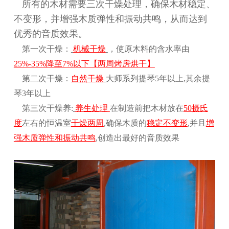
所有的木材需要
三次干燥处理，确保木材稳定、
不变形，并增强木质弹性和振动共鸣，从而达到
优秀的音质效果。
第一次干燥：
机械干燥
，使原木料的含水率由
25%-35%降至7%以下【两周烤房烘干】
第二次干燥：
自然干燥
大师系列提琴5年以上,其余提
琴3年以上
第三次干燥养:
养生处理
在制造前把木材放在
50摄氏
度
左右的恒温室
干燥两周
,确保木质的
稳定不变形
,并且
增
强木质弹性和振动共鸣
,创造出最好的音质效果