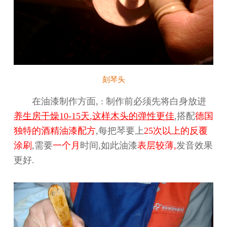
刻琴头
在油漆制作方面,
: 制作前必须先将白身放进
养生房干燥
10-15天
,
这样木头的弹性更佳
,搭配
德国
独特的酒精油漆配方
,每把琴要上
25次以上的反覆
涂刷
,需要
一个月
时间,如此油漆
表层较薄,
发音效果
更好.