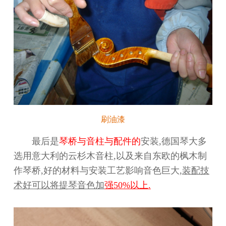
刷油漆
最
后是
琴桥与音柱与配件的
安装,德国琴大多
选用意大利的云杉木音柱,以及来自东欧的枫木制
作琴桥,好的材料与安装工艺
影响音色巨大,
装配技
术好可以将提琴音色加
强50%
以上
.