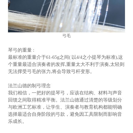
弓毛
琴弓的重量 :
最标准的重量介于61-65g之间( 以4/4之小提琴为标准),这
个重量最适合演奏者的发挥,重量太大不利于演奏,太轻则
无法撑受弓毛的张力,将会导致弓杆变形。
法兰山德的制弓理念
我们相信，一把好的提琴弓，应该在
结构、材料与声音
回馈
之间取得精准平衡。法兰山德通过清楚的等级划分
与欧洲工艺标准，让学生、演奏者与教育机构都能明确
选择最适合自身阶段的弓款，避免因工具限制而影响音
乐成长。