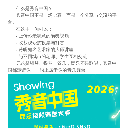
什么是秀音中国？
秀音中国不是一场比赛，而是一个分享与交流的平
台。
在这里，你可以：
- 上传你最满意的演奏视频
- 收获观众的投票与打赏
- 聆听知名艺术家的大师讲座
- 与不同城市的老师、学生互相交流
无论是钢琴、提琴、管乐，民乐还是歌唱
，
秀音中
国都邀请你——踏上属于你的音乐舞台
。