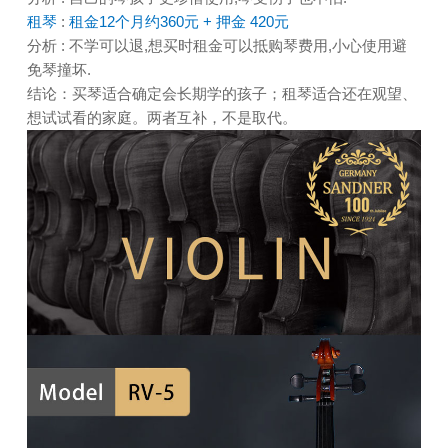
租琴
:
租金12个月约360元 + 押金 420元
分析 : 不学可以退,想买时租金可以抵购琴费用,小心使用避
免琴撞坏.
结论：买琴适合确定会长期学的孩子；租琴适合还在观望、
想试试看的家庭。两者互补，不是取代。