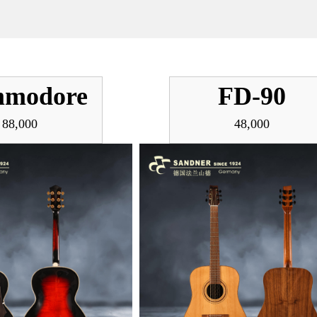
modore
FD-90
88,000
48,000