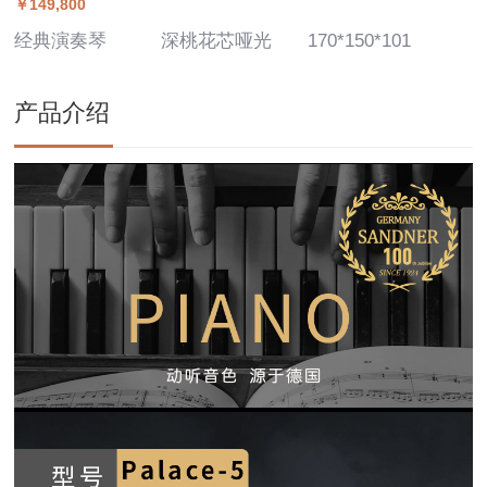
￥149,800
经典演奏琴
深桃花芯哑光
170*150*101
产品介绍