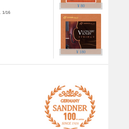
¥ 80
 1/16
¥ 180