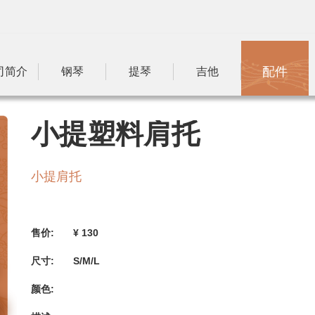
配件
司简介
钢琴
提琴
吉他
小提塑料肩托
小提肩托
售价:
¥ 130
尺寸:
S/M/L
颜色: