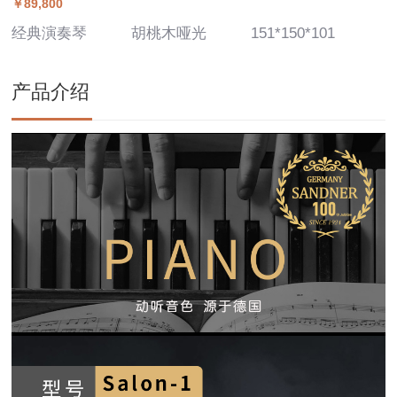
￥89,800
经典演奏琴
胡桃木哑光
151*150*101
产品介绍