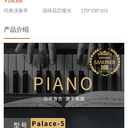
￥149,800
经典演奏琴
深桃花芯哑光
170*150*101
产品介绍