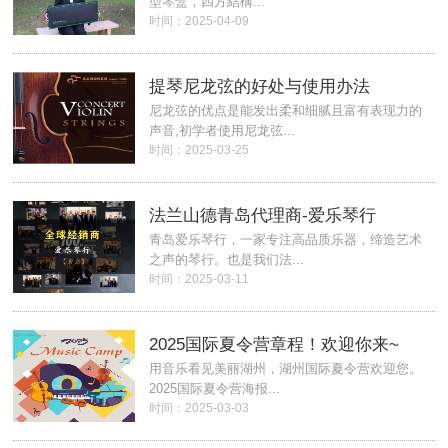
型琴盒，四方結構...
时间：2025-04-09
提琴尼龙弦的好处与使用办法
尼龙弦的优点是能发出柔和细腻且富有表现力的
声音,初学者使用尼龙弦...
时间：2025-03-25
法兰山德青岛代理商-爱乐琴行
青岛爱乐琴行，一家专注高品质乐器，缔造艺术
之声的琴行。也是我们法...
时间：2025-03-11
2025国际夏令营章程！欢迎你来~
用音乐看见美丽湖州，湖州国际夏令营欢迎您。
2025国际夏令营海报...
时间：2025-03-03