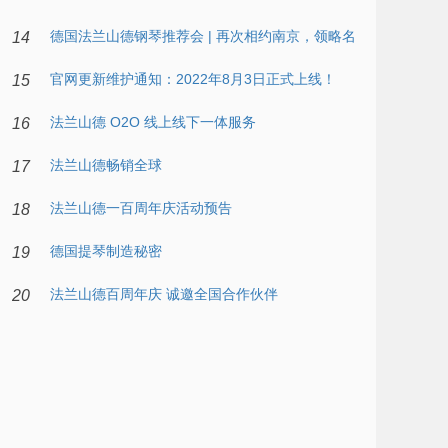
德国法兰山德钢琴推荐会 | 再次相约南京，领略名
14
官网更新维护通知：2022年8月3日正式上线！
品钢琴的魅力
15
法兰山德 O2O 线上线下一体服务
16
法兰山德畅销全球
17
法兰山德一百周年庆活动预告
18
德国提琴制造秘密
19
法兰山德百周年庆 诚邀全国合作伙伴
20